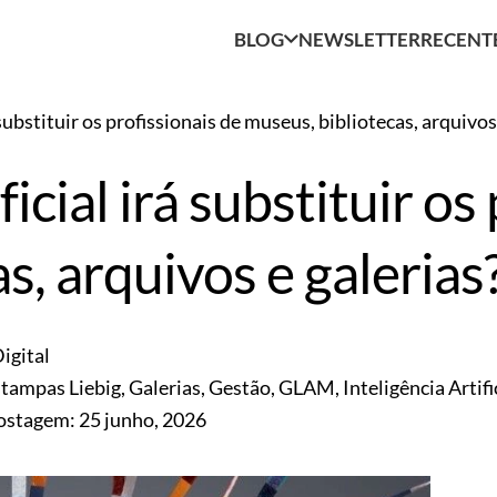
BLOG
NEWSLETTER
RECENT
á substituir os profissionais de museus, bibliotecas, arquivos
ficial irá substituir os
s, arquivos e galerias
igital
tampas Liebig
,
Galerias
,
Gestão
,
GLAM
,
Inteligência Artifi
postagem:
25 junho, 2026