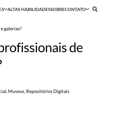
ES
ALTAS HABILIDADES
SOBRE
CONTATO
 e galerias?
 profissionais de
?
cial
,
Museus
,
Repositórios Digitais